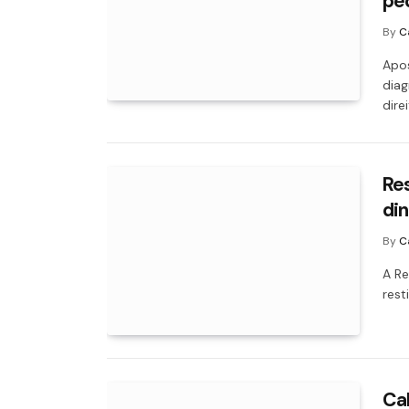
pe
By
C
Apos
diag
dire
Res
di
By
C
A Re
rest
Ca