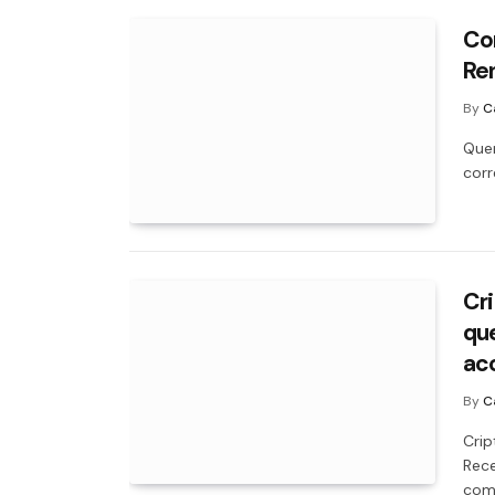
Co
Ren
By
C
Quem
corr
Cr
que
ac
By
C
Crip
Rece
com