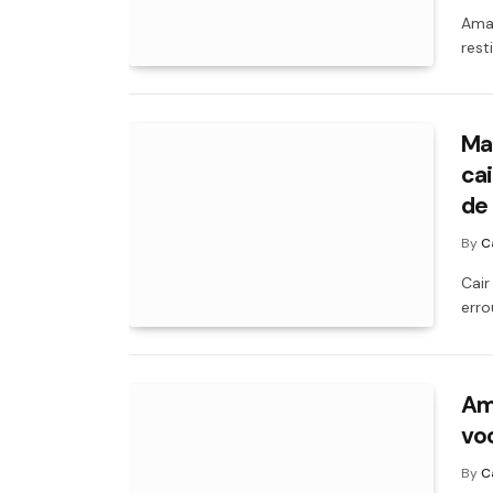
Aman
rest
Ma
cai
de
By
C
Cair
erro
Ama
voc
By
C