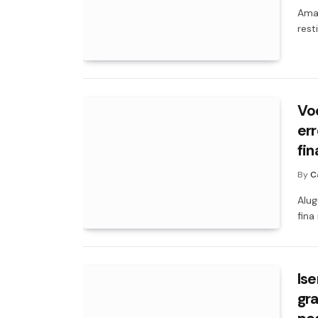
Aman
rest
Voc
er
fin
By
C
Alug
fina
Is
gra