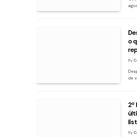
agos
De
o 
re
By
C
Des
de v
2º 
últ
lis
By
C