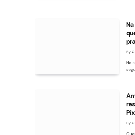
Na 
qu
pr
By
C
Na s
segu
An
res
Pix
By
C
Quem