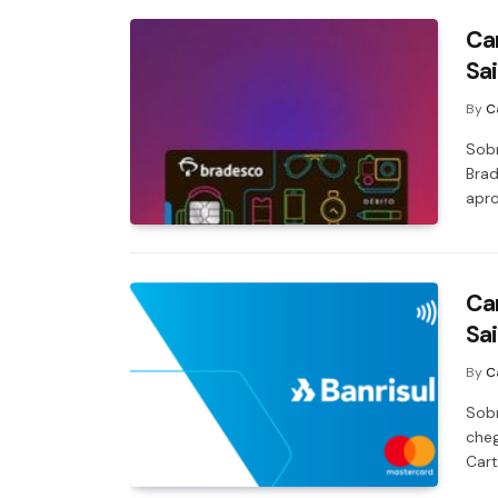
Ca
Sa
By
C
Sobr
Brad
apr
Car
Sa
By
C
Sobr
cheg
Cart