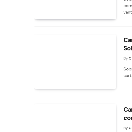
com
van
Ca
Sol
By
C
Sobr
cart
Car
co
By
C