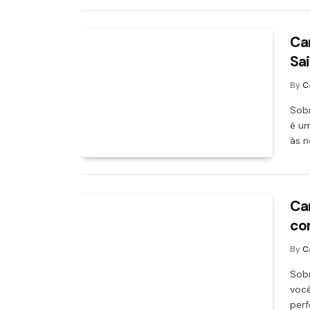
Ca
Sa
By
C
Sobr
é u
às 
Car
co
By
C
Sobr
você
perf