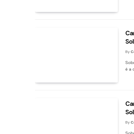
Ca
Sol
By
C
Sobr
é a 
Ca
Sol
By
C
Sobr