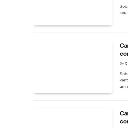
Sobr
seu 
Ca
co
By
C
Sobr
vant
um 
Ca
co