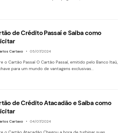
rtão de Crédito Passaí e Saiba como
icitar
arlos Cartaxo
05/07/2024
e o Cartão Passaí O Cartão Passaí, emitido pelo Banco Itaú,
chave para um mundo de vantagens exclusivas…
rtão de Crédito Atacadão e Saiba como
icitar
arlos Cartaxo
04/07/2024
e o Cartão Atacadão Chegou a hora de turbinar suas