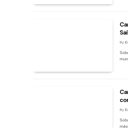
Ca
Sa
By
C
Sobr
mund
Ca
co
By
C
Sobr
mês!