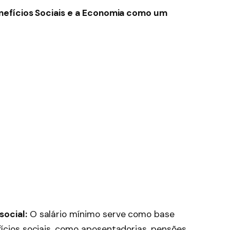
efícios Sociais e a Economia como um
ocial:
O salário mínimo serve como base
fícios sociais, como aposentadorias, pensões