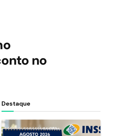
mo
conto no
Destaque