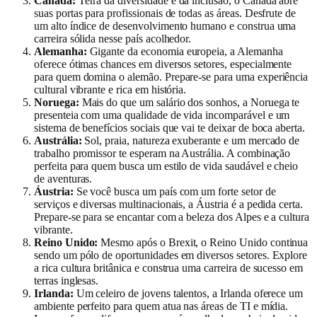
Canadá:
Terra da diversidade e da inclusão, o Canadá abre
suas portas para profissionais de todas as áreas. Desfrute de
um alto índice de desenvolvimento humano e construa uma
carreira sólida nesse país acolhedor.
Alemanha:
Gigante da economia europeia, a Alemanha
oferece ótimas chances em diversos setores, especialmente
para quem domina o alemão. Prepare-se para uma experiência
cultural vibrante e rica em história.
Noruega:
Mais do que um salário dos sonhos, a Noruega te
presenteia com uma qualidade de vida incomparável e um
sistema de benefícios sociais que vai te deixar de boca aberta.
Austrália:
Sol, praia, natureza exuberante e um mercado de
trabalho promissor te esperam na Austrália. A combinação
perfeita para quem busca um estilo de vida saudável e cheio
de aventuras.
Áustria:
Se você busca um país com um forte setor de
serviços e diversas multinacionais, a Áustria é a pedida certa.
Prepare-se para se encantar com a beleza dos Alpes e a cultura
vibrante.
Reino Unido:
Mesmo após o Brexit, o Reino Unido continua
sendo um pólo de oportunidades em diversos setores. Explore
a rica cultura britânica e construa uma carreira de sucesso em
terras inglesas.
Irlanda:
Um celeiro de jovens talentos, a Irlanda oferece um
ambiente perfeito para quem atua nas áreas de TI e mídia.