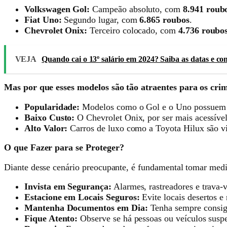
Volkswagen Gol:
Campeão absoluto, com
8.941 roub
Fiat Uno:
Segundo lugar, com
6.865 roubos
.
Chevrolet Onix:
Terceiro colocado, com
4.736 roubo
VEJA
Quando cai o 13º salário em 2024? Saiba as datas e co
Mas por que esses modelos são tão atraentes para os cri
Popularidade:
Modelos como o Gol e o Uno possuem gr
Baixo Custo:
O Chevrolet Onix, por ser mais acessível
Alto Valor:
Carros de luxo como a Toyota Hilux são vis
O que Fazer para se Proteger?
Diante desse cenário preocupante, é fundamental tomar medi
Invista em Segurança:
Alarmes, rastreadores e trava-v
Estacione em Locais Seguros:
Evite locais desertos e
Mantenha Documentos em Dia:
Tenha sempre consig
Fique Atento:
Observe se há pessoas ou veículos suspe