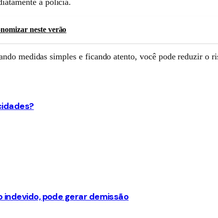
iatamente à polícia.
onomizar neste verão
ndo medidas simples e ficando atento, você pode reduzir o ris
 cidades?
o indevido, pode gerar demissão