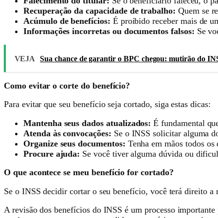
Falecimento do titular:
Se o beneficiário faleceu, o p
Recuperação da capacidade de trabalho:
Quem se rec
Acúmulo de benefícios:
É proibido receber mais de 
Informações incorretas ou documentos falsos:
Se voc
VEJA
Sua chance de garantir o BPC chegou: mutirão do IN
Como evitar o corte do benefício?
Para evitar que seu benefício seja cortado, siga estas dicas:
Mantenha seus dados atualizados:
É fundamental que 
Atenda às convocações:
Se o INSS solicitar alguma d
Organize seus documentos:
Tenha em mãos todos os d
Procure ajuda:
Se você tiver alguma dúvida ou dificu
O que acontece se meu benefício for cortado?
Se o INSS decidir cortar o seu benefício, você terá direito a
A revisão dos benefícios do INSS é um processo importante pa