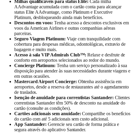
Milhas qualificáveis para status Elite:
Cada milha
AAdvantage acumulada com o cartão conta para alcançar
status Elite AAdvantage, como Platinum e Executive
Platinum, desbloqueando ainda mais benefícios.
Descontos em voos:
Tenha acesso a descontos exclusivos em
voos da American Airlines e outras companhias aéreas
parceiras.
Seguro Viagem Platinum:
Viaje com tranquilidade com
cobertura para despesas médicas, odontológicas, extravio de
bagagem e muito mais.
Acesso à sala VIP Admirals Club™:
Relaxe e desfrute de
conforto em aeroportos selecionados ao redor do mundo.
Concierge Platinum:
Tenha um serviço personalizado à sua
disposição para atender às suas necessidades durante viagens e
em outras ocasiões.
Mastercard Airport Concierge:
Obtenha assistência em
aeroportos, desde a reserva de restaurantes até o agendamento
de traslados.
Isenção de anuidade para correntistas Santander:
Clientes
correntistas Santander têm 50% de desconto na anuidade do
cartão (consulte as condições).
Cartões adicionais sem anuidade:
Compartilhe os benefícios
do cartão com até 5 adicionais sem custo adicional.
App Santander:
Gerencie seu cartão de forma prática e
segura através do aplicativo Santander.