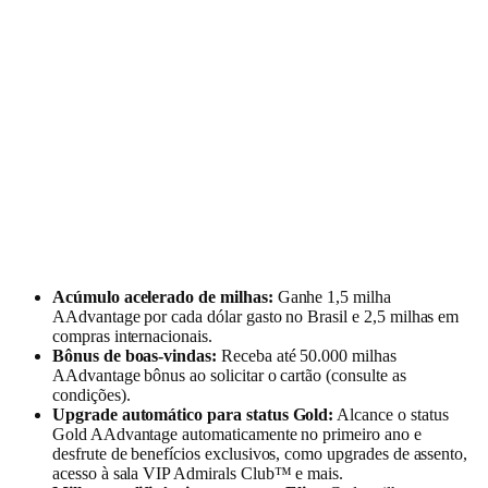
Acúmulo acelerado de milhas:
Ganhe 1,5 milha
AAdvantage por cada dólar gasto no Brasil e 2,5 milhas em
compras internacionais.
Bônus de boas-vindas:
Receba até 50.000 milhas
AAdvantage bônus ao solicitar o cartão (consulte as
condições).
Upgrade automático para status Gold:
Alcance o status
Gold AAdvantage automaticamente no primeiro ano e
desfrute de benefícios exclusivos, como upgrades de assento,
acesso à sala VIP Admirals Club™ e mais.