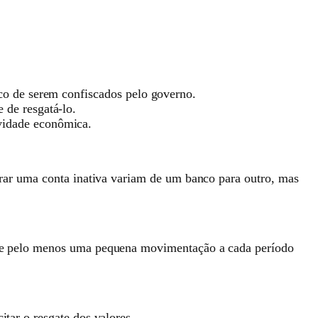
sco de serem confiscados pelo governo.
 de resgatá-lo.
ividade econômica.
derar uma conta inativa variam de um banco para outro, mas
alize pelo menos uma pequena movimentação a cada período
itar o resgate dos valores.