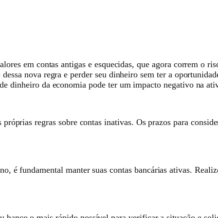
alores em contas antigas e esquecidas, que agora correm o ri
essa nova regra e perder seu dinheiro sem ter a oportunidade
de dinheiro da economia pode ter um impacto negativo na at
as próprias regras sobre contas inativas. Os prazos para consi
verno, é fundamental manter suas contas bancárias ativas. Re
banco o mais rápido possível para verificar a situação e solic